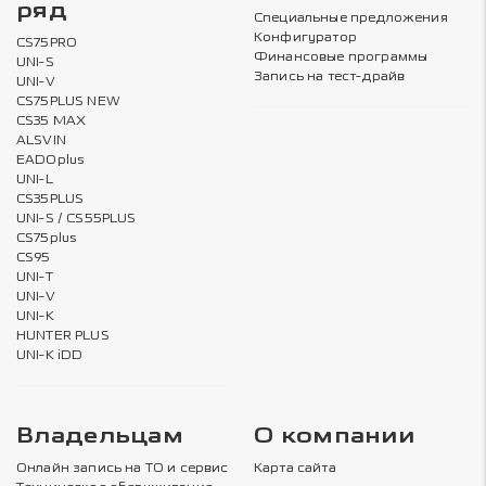
ряд
Специальные предложения
Конфигуратор
CS75PRO
Финансовые программы
UNI-S
Запись на тест-драйв
UNI-V
CS75PLUS NEW
CS35 MAX
ALSVIN
EADOplus
UNI-L
CS35PLUS
UNI-S / CS55PLUS
CS75plus
CS95
UNI-T
UNI-V
UNI-K
HUNTER PLUS
UNI-K iDD
Владельцам
О компании
Онлайн запись на ТО и сервис
Карта сайта