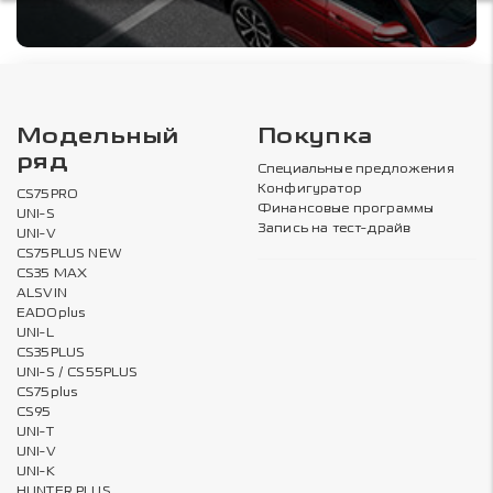
Модельный
Покупка
ряд
Специальные предложения
Конфигуратор
CS75PRO
Финансовые программы
UNI-S
Запись на тест-драйв
UNI-V
CS75PLUS NEW
CS35 MAX
ALSVIN
EADOplus
UNI-L
CS35PLUS
UNI-S / CS55PLUS
CS75plus
CS95
UNI-T
UNI-V
UNI-K
HUNTER PLUS