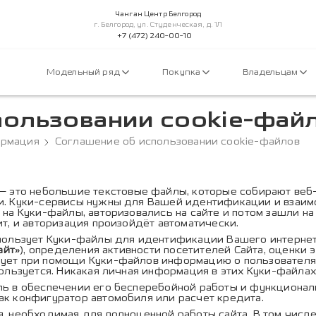
Чанган Центр Белгород
г. Белгород, ул. Студенческая, д. 1Л
+7 (472) 240-00-10
Модельный ряд
Покупка
Владельцам
пользовании cookie-фай
ормация
Соглашение об использовании cookie-файлов
ния об использовании co
 — это небольшие текстовые файлы, которые собирают веб-
ли. Куки-сервисы нужны для Вашей идентификации и взаим
 на Куки-файлы, авторизовались на сайте и потом зашли на
ит, и авторизация произойдёт автоматически.
спользует Куки-файлы для идентификации Вашего интерне
айт»
), определения активности посетителей Сайта, оценки 
рует при помощи Куки-файлов информацию о пользователях
пользуется. Никакая личная информация в этих Куки-файла
ь в обеспечении его бесперебойной работы и функциональн
ак конфигуратор автомобиля или расчет кредита.
, необходимая для полноценной работы сайта. В том чис