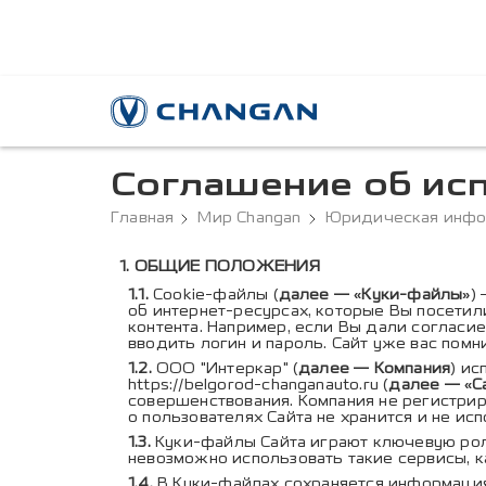
Соглашение об ис
Главная
Мир Changan
Юридическая инф
Содержание соглаше
ОБЩИЕ ПОЛОЖЕНИЯ
Cookie-файлы (
далее — «Куки-файлы»
)
об интернет-ресурсах, которые Вы посети
контента. Например, если Вы дали согласие
вводить логин и пароль. Сайт уже вас помн
ООО "Интеркар" (
далее — Компания
) и
https://belgorod-changanauto.ru
(
далее — «С
совершенствования. Компания не регистри
о пользователях Сайта не хранится и не ис
Куки-файлы Сайта играют ключевую рол
невозможно использовать такие сервисы, к
В Куки-файлах сохраняется информация