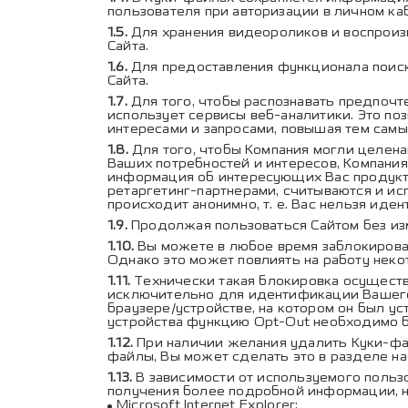
пользователя при авторизации в личном к
Для хранения видеороликов и воспроиз
Сайта.
Для предоставления функционала поиск
Сайта.
Для того, чтобы распознавать предпочт
использует сервисы веб-аналитики. Это п
интересами и запросами, повышая тем самы
Для того, чтобы Компания могли целен
Ваших потребностей и интересов, Компания
информация об интересующих Вас продукта
ретаргетинг-партнерами, считываются и ис
происходит анонимно, т. е. Вас нельзя иде
Продолжая пользоваться Сайтом без изм
Вы можете в любое время заблокироват
Однако это может повлиять на работу неко
Технически такая блокировка осуществ
исключительно для идентификации Вашего 
браузере/устройстве, на котором он был у
устройства функцию Opt-Out необходимо б
При наличии желания удалить Куки-файл
файлы, Вы может сделать это в разделе на
В зависимости от используемого польз
получения более подробной информации, 
Microsoft Internet Explorer
;