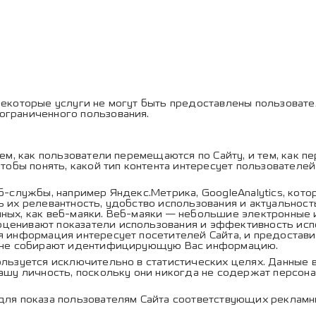
екоторые услуги не могут быть предоставлены пользовател
ограниченного пользования.
м, как пользователи перемещаются по Сайту, и тем, как пер
 чтобы понять, какой тип контента интересует пользовател
-службы, например Яндекс.Метрика, GoogleAnalytics, кото
ь их релевантность, удобство использования и актуальнос
нных, как веб-маяки. Веб-маяки — небольшие электронные
ценивают показатели использования и эффективность испо
ая информация интересует посетителей Сайта, и предоста
 и не собирают идентифицирующую Вас информацию.
льзуется исключительно в статистических целях. Данные
Вашу личность, поскольку они никогда не содержат персо
для показа пользователям Сайта соответствующих рекламн