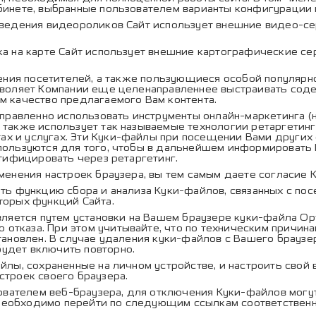
абинете, выбранные пользователем варианты конфигурации 
ведения видеороликов Сайт использует внешние видео-се
а на карте Сайт использует внешние картографические се
ения посетителей, а также пользующиеся особой популярн
озволяет Компании еще целенаправленнее выстраивать сод
м качество предлагаемого Вам контента.
аправленно использовать инструменты онлайн-маркетинга (
 также использует так называемые технологии ретаргетинг
х и услугах. Эти Куки-файлы при посещении Вами других
пользуются для того, чтобы в дальнейшем информировать В
нтифицировать через ретаргетинг.
енения настроек браузера, вы тем самым даете согласие 
ь функцию сбора и анализа Куки-файлов, связанных с пос
торых функций Сайта.
ляется путем установки на Вашем браузере куки-файла Op
отказа. При этом учитывайте, что по техническим причина
становлен. В случае удаления куки-файлов с Вашего браузе
удет включить повторно.
ы, сохраненные на личном устройстве, и настроить свой в
строек своего браузера.
ователем веб-браузера, для отключения Куки-файлов могу
необходимо перейти по следующим ссылкам соответственн