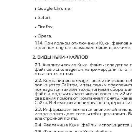
Google Chrome
;
Safari
;
Firefox
;
Opera
.
При полном отключении Куки-файлов н
в данном случае возможен лишь в режиме 
ВИДЫ КУКИ-ФАЙЛОВ
Аналитические Куки-файлы: следят за те
файлов используется, например, для того,
отказаться от них
Компания использует аналитические веб
пользуются Сайтом, и тем самым обеспечит
пользуются такими технологиями сбора да
файлы, подсчитывают число посещений и о
сведения помогают Компанией понять, как
Сайта. Веб-маяки анонимны, не содержат
Информация является анонимной и испо
использовать для того, чтобы установить 
электронной почты.
Рекламные Куки-файлы: используются 
Функциональные Куки-файлы: