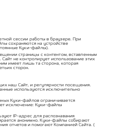
тной сессии работы в браузере. При
йлы сохраняются на устройстве
стоянные Куки-файлы).
сещении страницы с контентом, вставленным
 Сайт не контролирует использование этих
ним имеет лишь та сторона, которая
етьих сторон.
их наш Сайт, и регулярности посещения.
Данные используются исключительно
нных Куки-файлов ограничивается
ует исключение: Куки-файлы
зуют IP-адрес для распознавания
ирается анонимно. Куки-файлы собирают
ния отчетов и помогают Компанией Сайта. (