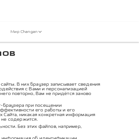
Мир Changan
лов
okie-файлов
сайты. В них браузер записывает сведения
одействия с Вами и персонализацией
 него повторно, Вам не придётся заново
т-браузера при посещении
эффективности его работы и его
 Сайта, никакая конкретная информация
х не содержится.
ости. Без этих файлов, например,
ле информация об идентификации