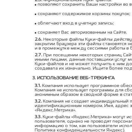
позволяют сохранить Ваши настройки во в
сохраняют содержимое корзины покупок;
облегчают вход в учетную запись;
сохраняет Вас авторизованным на Сайте.
Некоторые файлы Куки-файлы действуют
закрытии браузера эти файлы становятся 
и в промежутке между сессиями работы в б
При посещении некоторых страниц Сайт
иными лицами, данные поставщики услуг мо
Куки-файлов и не может получить к ним до
создавала их изначально. Ищите более по
ИСПОЛЬЗОВАНИЕ ВЕБ-ТРЕКИНГА
Компания использует программное обес
Компания не использует программы для сб
анонимным образом в сводной форме в стат
Компания не создает индивидуальный 
идентификационным номером. Имя, адрес эл
«Яндекс.Метрика».
Куки-файлы «Яндекс.Метрика» могут ис
пользователя, однако не проводят персон
информацию о том, как пользователи исполь
Политика конфиденциальности Яндекс
).