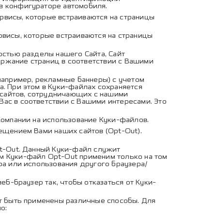
в конфигураторе автомобиля.
рвисы, которые встраиваются на страницы
рвисы, которые встраиваются на страницы
остью разделы нашего Сайта, Сайт
ержание страниц в соответствии с Вашими
например, рекламные баннеры) с учетом
а. При этом в Куки-файлах сохраняется
 сайтов, сотрудничающих с нашими
ас в соответствии с Вашими интересами. Это
Компании на использование Куки-файлов.
ещением Вами наших сайтов (Opt-Out).
t-Out. Данный Куки-файл служит
м Куки-файл Opt-Out применим только на том
ра или использования другого браузера/
еб-браузер так, чтобы отказаться от Куки-
т быть применены различные способы. Для
о: