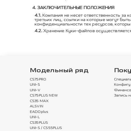
ЗАКЛЮЧИТЕЛЬНЫЕ ПОЛОЖЕНИЯ
Компания не несет ответственность за 
третьих лиц, ссылки на которые могут быт
конфиденциальности тех ресурсов, которы
Хранение Куки-файлов осуществляется
Модельный ряд
Пок
CS75PRO
Специал
UNI-S
Конфигу
UNI-V
Финансо
CS75PLUS NEW
Запись н
CS35 MAX
ALSVIN
EADOplus
UNI-L
CS35PLUS
UNI-S / CS55PLUS