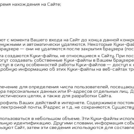
ремя нахождения на Сайте;
 с момента Вашего входа на Сайт до конца данной конкре
ненужными и автоматически удаляются. Некоторые Куки-фа
раузере — они не удаляются после закрытия браузера (по
а создаются Куки-файлы, не относящиеся к Сайту. При по
гут создавать собственные Куки-файлы в Вашем браузере.
ступ в силу особенностей работы Куки-файлов — доступ к 
дробную информацию об этих Куки-файлы на веб-сайтах тр
печение для определения числа пользователей, посещающ
ора персональных данных или IP-адресов отдельных лиц. 
истических целях, а также для разработки Сайта.
профиль Ваших действий в интернете. Содержимое постоя
ектронной почты, IPадрес и т.д. не сохраняются. Существ
пользоваться в небольшом объеме. Эти Куки-файлы исполь
альную идентификацию. Другими словами, информация соб
зуют Сайт, затем эти сведения используются для составле